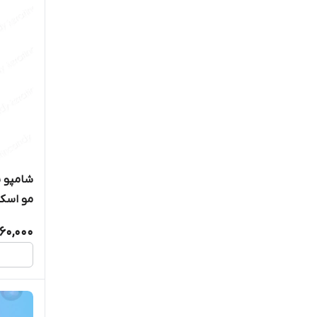
QMRA
Qod max silver
Queen
Richee
rivaricci
شامپو ب
Sarfa
مو اسکا
Steam
760,000
Straight
Tagrid