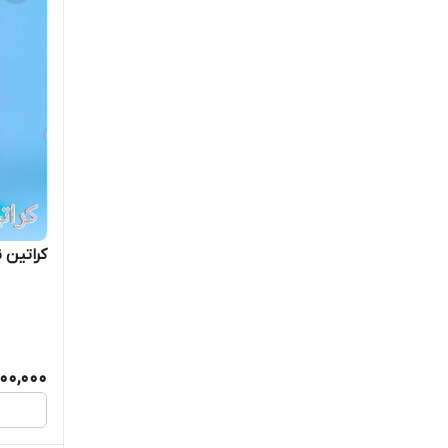
Floractive
Genosys
G.hair
Hask
Hollyza
کراتین ن
Honma
Inoar
La roche-posay
100,000
Lizze