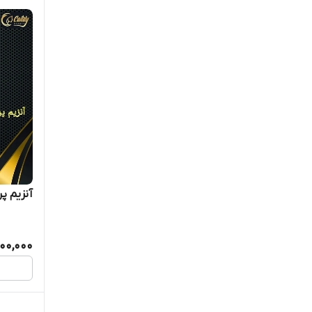
Lunix
Meliboyi
Mige
MQ
Nashi
Olaplex
آنزیم پ
Paul rivera
Perfectliss
900,000
Prime
Protein a