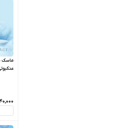
Candybeauty
Casa
Caviar
Cp-1
ماسک م
Deep lpp
عنکبوتی
Digital microscope
Dtmc
40,000
Felps
Fgz