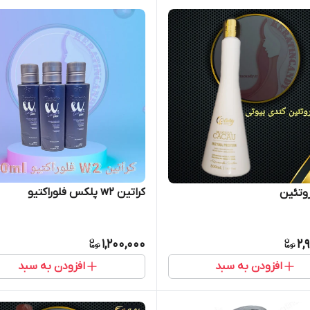
کراتین w2 پلکس فلوراکتیو
روتئین
1,200,000
2,
افزودن به سبد
افزودن به سبد