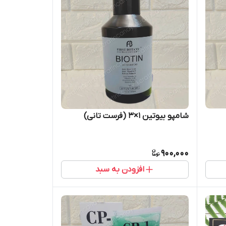
شامپو بیوتین ۱×۳ (فرست تانی)
900,000
افزودن به سبد