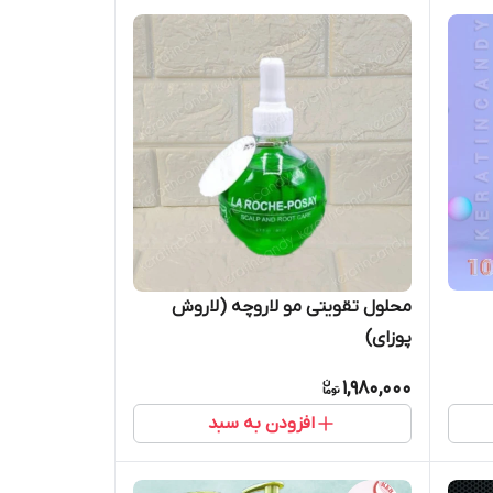
محلول تقویتی مو لاروچه (لاروش
پوزای)
1,980,000
افزودن به سبد