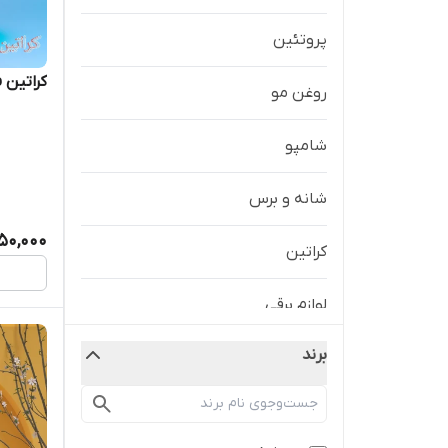
پروتئین
کراتین ف
روغن مو
شامپو
شانه و برس
950,000
کراتین
لوازم برقی
برند
ماسک مو
ویال