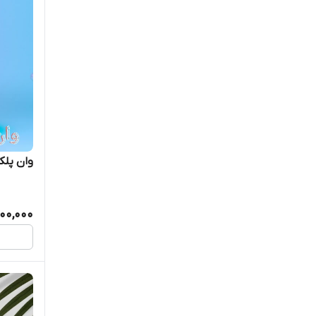
Tresmme
Veiden
Vital max
Vitaplex
Vk
وان پلک
Water jewel
00,000
white tag
yougee
التراسونیک