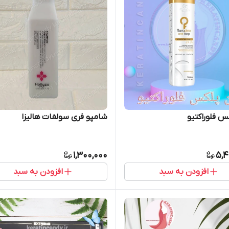
س فلوراکتیو
شامپو فری سولفات هالیزا
1,300,000
5,4
افزودن به سبد
افزودن به سبد