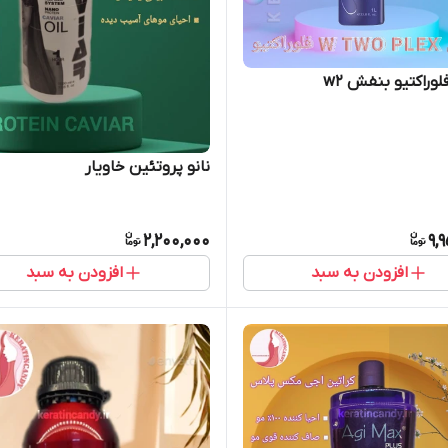
لوراکتیو بنفش w2
نانو پروتئین خاویار
2,200,000
9,
افزودن به سبد
افزودن به سبد