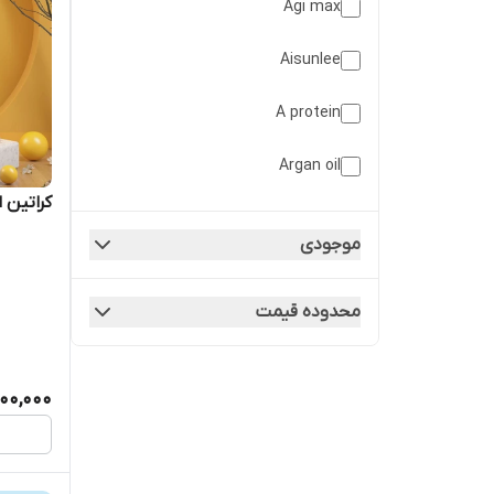
Agi max
اسکراب
Aisunlee
اسکراب
A protein
اسکالپ
Argan oil
کراتین
Beaver
موجودی
Be pure
محدوده قیمت
Bio tanix prime
Biotin
800,000
Bioxin
Cadiveu