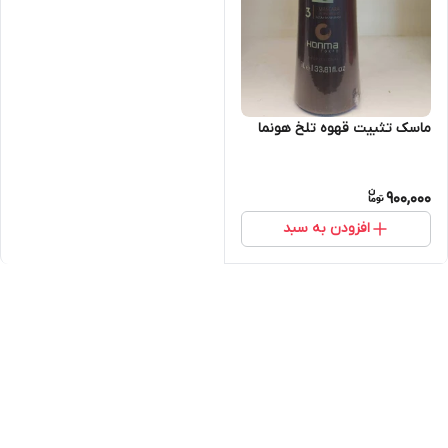
ماسک تثبیت قهوه تلخ هونما
900,000
افزودن به سبد