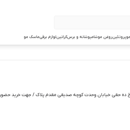
و
پروتئین
روغن مو
شامپو
شانه و برس
کراتین
لوازم برقی
ماسک مو
جم خ ده حقی خیابان وحدت کوچه صدیقی مقدم پلاک / جهت خرید حضور