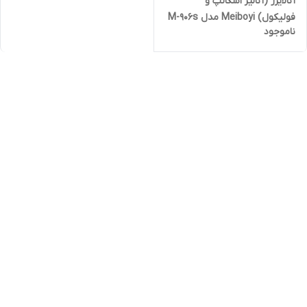
آنالایزر (آنالیز اسکالپ و
فولیکول) Meiboyi مدل M-906s
ناموجود