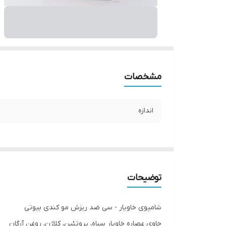
مشخصات
اندازه
توضیحات
شامپوی خاویار - سی ضد ریزش مو کندی بیوتی
حاوی عصاره خاویار سیاه، پروتئین، کلاژن، روغن آرگان