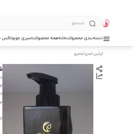
دسته‌بندی محصولات
خانه
همه محصولات
اسپری مو
بوتاکس م
کراتین کندی
/
شامپو
ش
 c
بر
دس
بر
ان