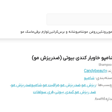
و
پروتئین
روغن مو
شامپو
شانه و برس
کراتین
لوازم برقی
ماسک مو
امپو خاویار کندی بیوتی (ضدریزش مو)
Shampoo
ند:
Candybeauty
ته‌بندی
:
شامپو
چسب‌ها :
ریزش مو
،
ضدریزش مو
،
مراقبت مو
،
شامپوضدریزش مو
،
ضد ریزش مو کندی بیوتی
،
فری سولفات
دازه
:
800ml