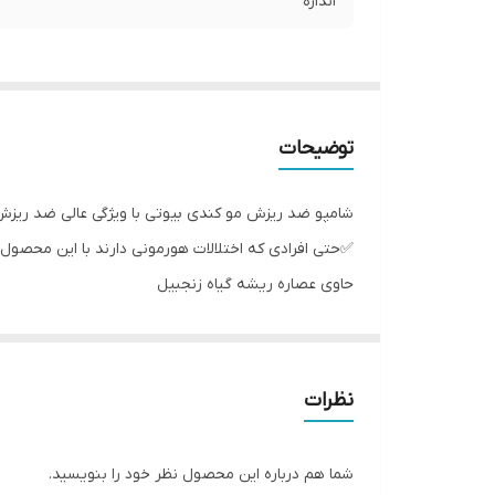
اندازه
توضیحات
شامپو ضد ریزش مو کندی بیوتی با ویژگی عالی ضد ریز
✅️حتی افرادی که اختلالات هورمونی دارند با این محصو
حاوی عصاره ریشه گیاه زنجبیل
🔷️ از ویژگی های شامپو و ماسک سی:
🔸️ترمیم عمیق اسکالپ سر
🔸️جوانسازی عمیق فولیکول های مو
نظرات
🔸️متراکم کردن فولیکول های مو
🔸️ضد ریزش مو تضمینی
شما هم درباره این محصول نظر خود را بنویسید.