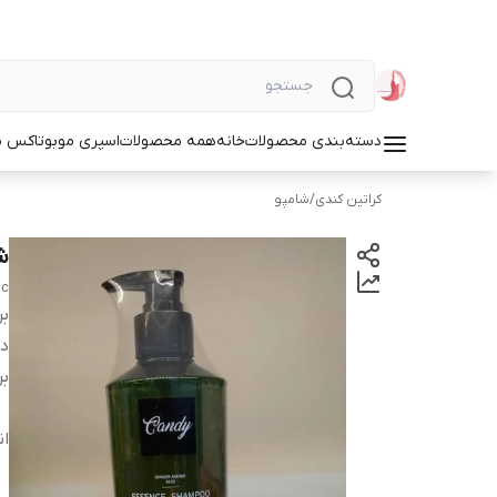
دسته‌بندی محصولات
خانه
همه محصولات
اسپری مو
بوتاکس م
کراتین کندی
/
شامپو
ش
 c
بر
دس
بر
ان