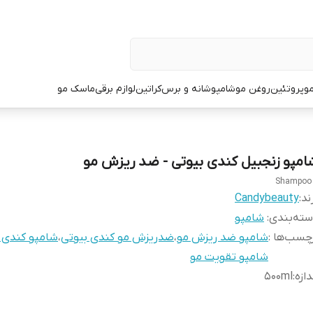
و
پروتئین
روغن مو
شامپو
شانه و برس
کراتین
لوازم برقی
ماسک مو
امپو زنجبیل کندی بیوتی - ضد ریزش مو
Shampoo
ند:
Candybeauty
ته‌بندی
:
شامپو
چسب‌ها :
شامپو ضد ریزش مو
،
ضدریزش مو کندی بیوتی
،
شامپو کندی 
شامپو تقویت مو
دازه
:
500ml