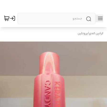
کراتین کندی
/
پروتئین