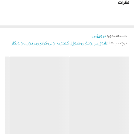
نظرات
✔️شاین خیلی بالا
✔️محصول کشور برزیل
✔️ مخصوص موهای نچرال
دسته‌بندی
:
پروتئین
برچسب‌ها :
نانوژل پروتئین
،
نانوژل
،
کندی بیوتی
،
کراتین بدون بو و گاز