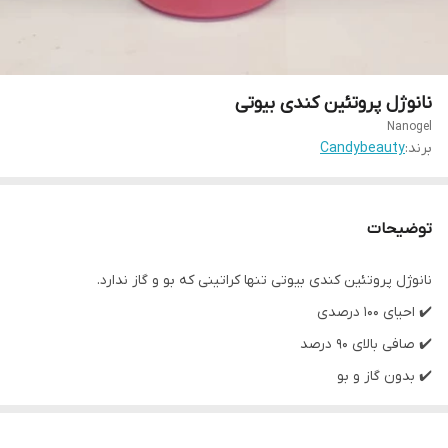
نانوژل پروتئین کندی بیوتی
Nanogel
برند:
Candybeauty
توضیحات
نانوژل پروتئین کندی بیوتی تنها کراتینی که بو و گاز ندارد.
✔️ احیای ۱۰۰ درصدی
✔️ صافی بالای ۹۰ درصد
✔️ بدون گاز و بو
✔️دارای رایحه ای خوش بو
✔️بدون قرنطینه