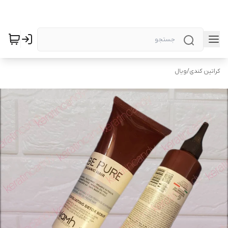
کراتین کندی
/
ویال