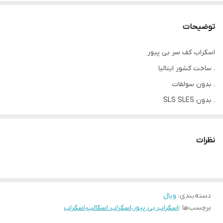
توضیحات
اسکراب کف سر بی پیور
. ساخت کشور ایتالیا
. بدون سولفات
. بدون SLS SLES
. کاملا ارگانیک
. بدون پارابن
نظرات
. بدون رنگ مصنوعی
. بدون سیلیکون
. بدون روغن معدنی
دسته‌بندی
:
ویال
برچسب‌ها :
اسکراب بی پیور
،
اسکراب اسکالپ
،
اسکراب