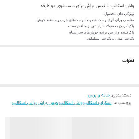
واش اسکالپ یا فیس براش برای شستشوی دو طرفه
ویژگی های محصول:
مناسب برای انوع پوست خصوصا پوست‌های چرب و مستعد جوش
پاک کردن محصولات آرایشی از منافذ پوست
پاک‌کننده و از بین برنده جوش‌های سر سیاه
یک سر مویی و یک سر سیلیکونی
قابل استفاده با شوینده‌های پوست
دارای دسته برای استفاده راحت
مخصوص شستشوی صورت و پوست سر
نظرات
دارای قابلیت ماساژ پوست
جنس دسته مقاوم
دسته‌بندی
:
شانه و برس
برچسب‌ها :
اسکراب اسکالپ
،
واش اسکالپ
،
فیس براش
،
براش اسکالپ