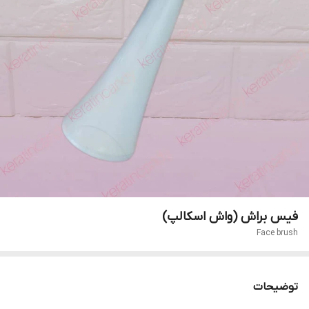
فیس براش (واش اسکالپ)
Face brush
توضیحات