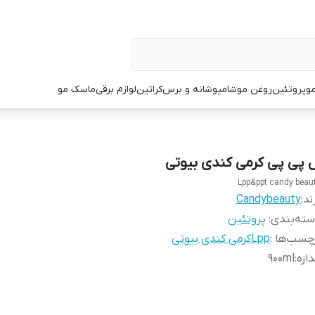
و
پروتئین
روغن مو
شامپو
شانه و برس
کراتین
لوازم برقی
ماسک مو
ل پی پی کرمی کندی بیوتی
Lpp&ppt candy beau
ند:
Candybeauty
ته‌بندی
:
پروتئین
چسب‌ها :
Lppکرمی کندی بیوتی
دازه
:
900ml