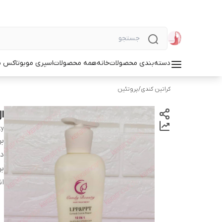
دسته‌بندی محصولات
خانه
همه محصولات
اسپری مو
بوتاکس م
کراتین کندی
/
پروتئین
ا
ty
بر
دس
بر
ان