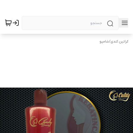
کراتین کندی
/
شامپو