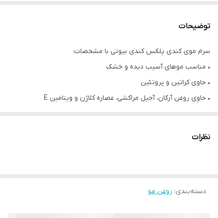
توضیحات
سرم موی کندی پلکس کندی بیوتی با مشخصات:
• مناسب موهای آسیب دیده و خشک
• حاوی کراتین و پروتئین
• حاوی روغن آرگان، آجیل مراکشی، عصاره کلاژن و ویتامین‌ E
• ترمیم کننده و صاف کننده مو
• آبرسانی و نگهداره رطوبت مو
نظرات
• دارای فرمولاسیون گیاهی
• فرموله شده کشور کانادا
دسته‌بندی
:
روغن مو