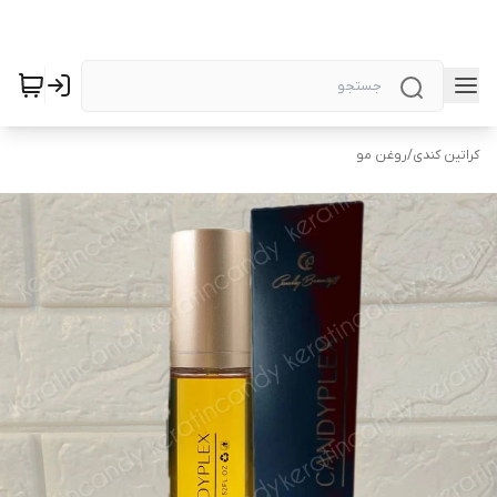
کراتین کندی
/
روغن مو