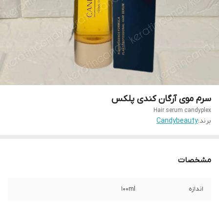
سرم موی آرگان کندی پلکس
Hair serum candyplex
برند:
Candybeauty
مشخصات
اندازه
100ml