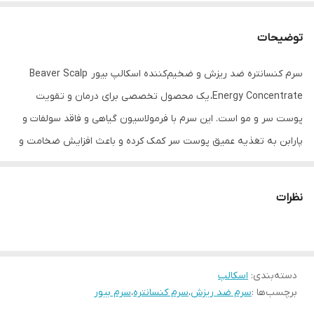
توضیحات
سرم کنسانتره ضد ریزش و ضخیم‌کننده اسکالپ بیور Beaver Scalp
Energy Concentrate، یک محصول تخصصی برای درمان و تقویت
پوست سر و مو است. این سرم با فرمولاسیون گیاهی و فاقد سولفات و
پارابن به تغذیه عمیق پوست سر کمک کرده و باعث افزایش ضخامت و
حجم موها می‌شود. ایده‌آل برای استفاده حرفه‌ای در سالن‌های زیبایی
جهت بهبود سلامت مو و پوست سر
نظرات
از ویژگی های مهم این محصول:
• تقویت و تغذیه عمیق ریشه‌های مو
• بهبود ضخامت و حجم موها
دسته‌بندی
:
اسکالپ
• متعادل کننده طبیعت اسکالپ
برچسب‌ها :
سرم ضد ریزش
،
سرم کنسانتره
،
سرم بیور
• حاوی روغن کرچک هیدروژنه، اسطوخودوس، نیاسین آمید، بیوتین