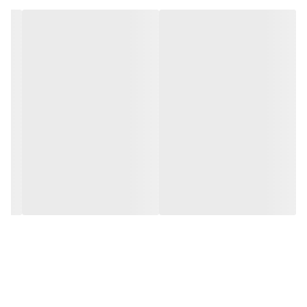
• فاقد پارابن
• مناسب برای انواع پوست سر
•قابل استفاده در منزل و سالن های زیبایی