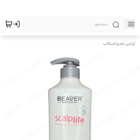
کراتین کندی
/
اسکالپ