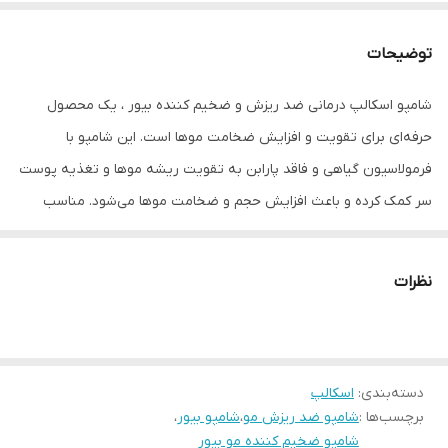
توضیحات
شامپو اسکالپ درمانی ضد ریزش و ضخیم کننده بیور ، یک محصول
حرفه‌ای برای تقویت و افزایش ضخامت موها است. این شامپو با
فرمولاسیون گیاهی و فاقد پارابن به تقویت ریشه موها و تغذیه پوست
سر کمک کرده و باعث افزایش حجم و ضخامت موها می‌شود. مناسب
برای انواع موها و استفاده در درمان‌های حرفه‌ای پوست سر. از ویژگی های
مهم شامپو اسکالپ درمانی بیور:
نظرات
• ضخیم کننده و پر حجم کننده مو
• تغذیه و تقویت کننده مو
• حاوی مواد فعال طبیعی و ویتامین‌ها
دسته‌بندی
:
• تحریک رشد مو
اسکالپ
برچسب‌ها :
شامپو ضد ریزش مو
،
شامپو بیور
،
• ایده آل برای موهای نازک، مشکل دار، متخلخل و خشک
شامپو ضخیم کننده مو بیور