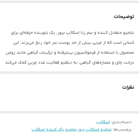
توضیحات
شامپو متعادل کننده و سم زدا اسکالپ بیور، یک شوینده حرفه‌ای برای
کسانی است که از چربی بیش از حد پوست سر خود رنج می‌برند. این
محصول با استفاده از فرمولاسیون پیشرفته و ترکیبات گیاهی مانند روغن
درخت چای و عصاره‌های گیاهی، به تنظیم فعالیت غدد چربی کمک می‌کند
و موجب کاهش تولید چربی و سبوم می‌شود. از ویژگی های مهم شامپو
اسکالپ بیور:
نظرات
• مناسب اسکالپ های چرب
• پاکسازی و سم زدایی عمیق اسکالپ
• ترمیم و احیای پوست کف سر
دسته‌بندی
:
اسکالپ
• تنظیم و تعادل هیدرولیپیدی کف سر (رفع چربی اضافی)
برچسب‌ها :
شامپو اسکالپ بیور
،
شامپو پاک کننده اسکالپ
• محافظت از مو در برابر عوامل محیطی