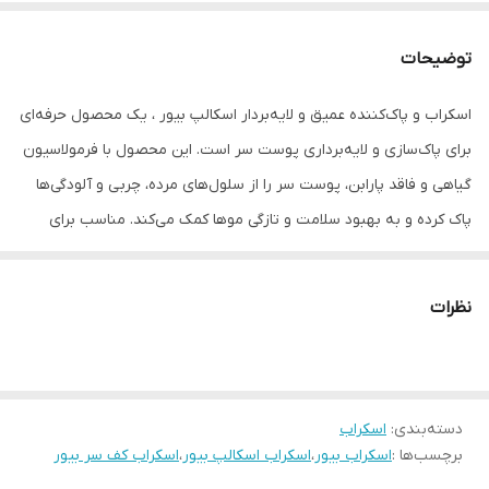
توضیحات
اسکراب و پاک‌کننده عمیق و لایه‌بردار اسکالپ بیور ، یک محصول حرفه‌ای
برای پاک‌سازی و لایه‌برداری پوست سر است. این محصول با فرمولاسیون
گیاهی و فاقد پارابن، پوست سر را از سلول‌های مرده، چربی و آلودگی‌ها
پاک کرده و به بهبود سلامت و تازگی موها کمک می‌کند. مناسب برای
استفاده در سالن‌های زیبایی و درمان‌های حرفه‌ای پوست سر می باشد که
از ویژگی های مهم آن:
نظرات
• پاکسازی عمیق کف سر
• تنظیم و کنترل چربی کف سر
• حاوی مواد گیاهی
دسته‌بندی
:
اسکراب
• فاقد پارابن و مواد شیمیایی
برچسب‌ها :
اسکراب بیور
،
اسکراب اسکالپ بیور
،
اسکراب کف سر بیور