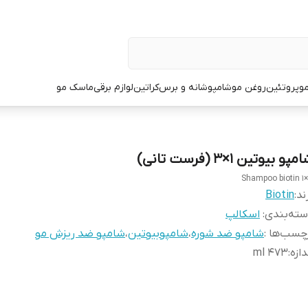
و
پروتئین
روغن مو
شامپو
شانه و برس
کراتین
لوازم برقی
ماسک مو
مپو بیوتین ۱×۳ (فرست تانی)
Shampoo biotin 1
ند:
Biotin
ته‌بندی
:
اسکالپ
چسب‌ها :
شامپو ضد شوره
،
شامپوبیوتین
،
شامپو ضد ریزش مو
دازه
:
473 ml