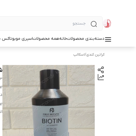
دسته‌بندی محصولات
خانه
همه محصولات
اسپری مو
بوتاکس م
کراتین کندی
/
اسکالپ
شا
×3
بر
دس
بر
ان