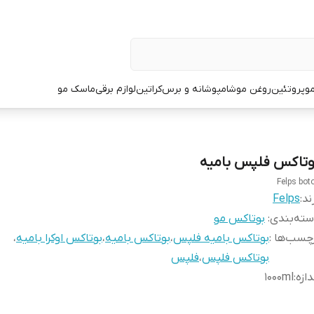
و
پروتئین
روغن مو
شامپو
شانه و برس
کراتین
لوازم برقی
ماسک مو
وتاکس فلپس بامیه
Felps bot
ند:
Felps
ته‌بندی
:
بوتاکس مو
چسب‌ها :
بوتاکس بامیه فلپس
،
بوتاکس بامیه
،
بوتاکس اوکرا بامیه
،
بوتاکس فلپس
،
فلپس
دازه
:
۱۰۰۰ml