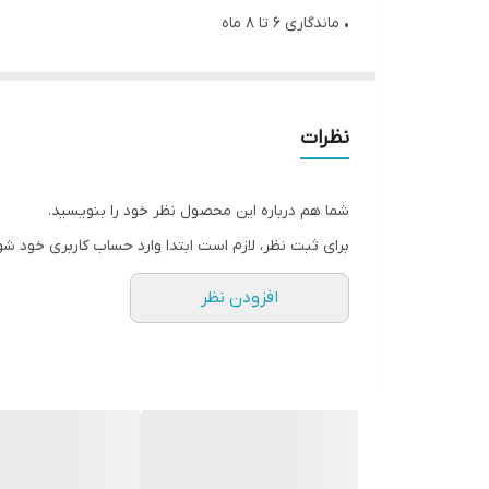
• ماندگاری ۶ تا ۸ ماه
• بدون قرنطینه
• بدون فرمالدهید و و مواد سرطانزا
• بدون بو و گاز
نظرات
• آبرسان و ترمیم کننده مو
• نرم کننده و براق کننده مو
شما هم درباره این محصول نظر خود را بنویسید.
• حجم ۱ کیلوگرم
برای ثبت نظر، لازم است ابتدا وارد حساب کاربری خود شو
افزودن نظر