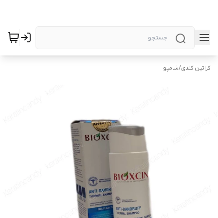
کراتین کندی
/
شامپو