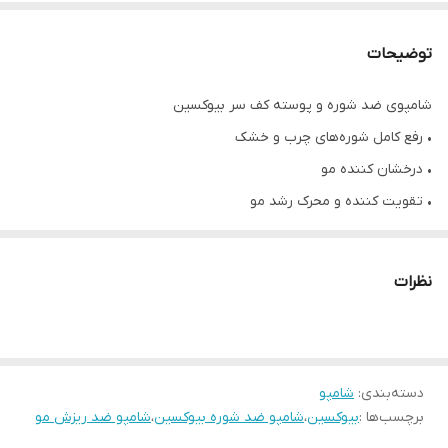
توضیحات
شامپوی ضد شوره و پوسته کف سر بیوکسین
• رفع کامل شوره‌های چرب و خشک
• درخشان کننده مو
• تقویت کننده و محرک رشد مو
• ضخیم کننده موها
• آبرسان قوی مو
نظرات
• حاوی بیوتین
• سازگار با pH پوست و ضد حساسیت
• فاقد سولفات، پارابن
• حجم ۳۰۰ میلی لیتر
دسته‌بندی
:
شامپو
برچسب‌ها :
بیوکسین
،
شامپو ضد شوره بیوکسین
،
شامپو ضد ریزش مو
• محصول کشور ترکیه