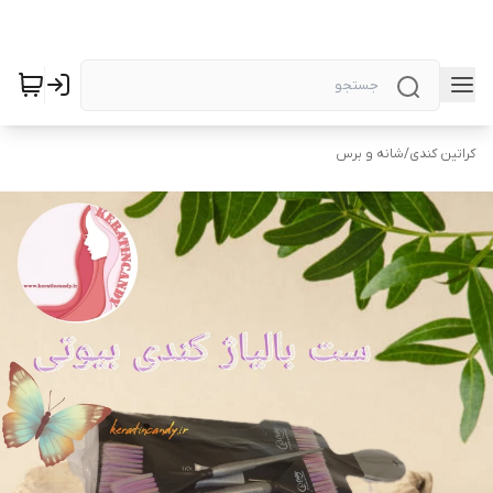
کراتین کندی
/
شانه و برس