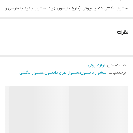
سشوار مگنتی کندی بیوتی (طرح دایسون )
یک سشوار جدید با طراحی و
ظاهری بسیار مدرن است. در طراحی این سشوار، بر خلاف سایر سشوار ها،
موتور در انتهای سشوار قرار نگرفته است. بلکه در دسته ی سشوار
نظرات
جای‌گذاری شده است.
این سِشوار کندی دارای ۳ حالت برای تنظیم سرعت، ۴ حالت برای تنظیم
دقیق دما و ۵ سری متفاوت می باشد.
• ۱۰۰ درجه سانتیگراد
دسته‌بندی
:
لوازم برقی
: برای خشک کردن و حالت دهی سریع
برچسب‌ها :
سشوار دایسون
،
سشوار طرح دایسون
،
سشوار مگنتی
• ۸۰ درجه سانتیگراد
: خشک کردن معمولی
• ۶۰ درجه سانتیگراد
: خشک کردن و انتشار خنک کننده ها
• ۲۸ درجه سانتیگراد
: دمای سرد ثابت
• ضمیمه فلای اِوِی ( flyaway )
: جدید ترین ضمیمه سِشوار کندی برای
مخفی کردن موهای کوتاه زیر موهای بلند تر است. ( روی موهای خشک
و صاف استفاده کنید تا ظاهری صاف و براق داشته باشید.)
• ضمیمه متمرکز کننده حرفه ای
: طراحی گسترده تر و نازک تر متمرکز