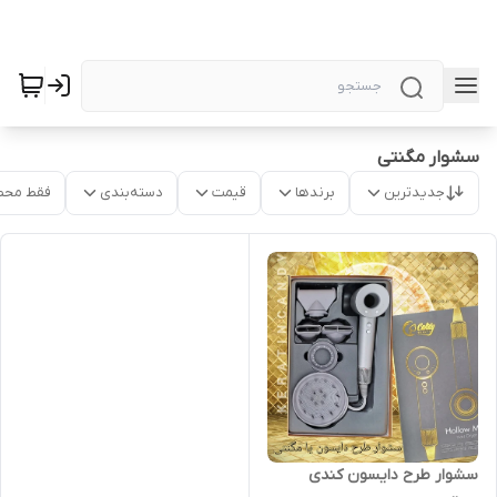
سشوار مگنتی
جدیدترین
برندها
قیمت
دسته‌بندی
فقط محص
سشوار طرح دایسون کندی