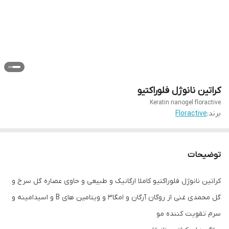
کراتین نانوژل فلوراکتیو
Keratin nanogel floractive
برند:
Floractive
توضیحات
کراتین نانوژل فلوراکتیو کاملا ارگانیک و طبیعی و حاوی عصاره گل سرخ و
گل محمدی غنی از روگان آرگان و امگا۳ و ویتامین های B و اسیدامینه و
سرم تقویت کننده مو