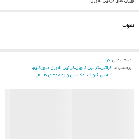
ویژگی های کراتین نانوژل:
✅️ویژه موهای طبیعی
✅️ تقویت کننده ساقه و ریشه مو
نظرات
✅️بدون نیاز به قرنطینه
✅️احیا و صافی ۱۰۰ درصدی
✅️صافی قدرتمند برای موهای فر ضخیم
دسته‌بندی
:
کراتین
برچسب‌ها :
کراتین
،
کراتین نانوژل
،
کراتین نانوژل فلوراکتیو
،
کراتین فلوراکتیو
،
کراتین ویژه موهای طبیعی