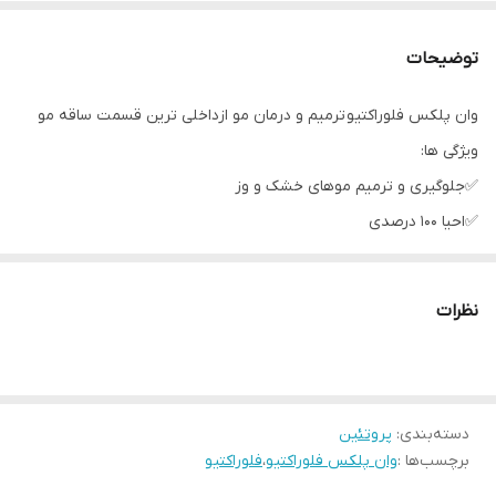
توضیحات
وان پلکس فلوراکتیو ترمیم و درمان مو ازداخلی ترین قسمت ساقه مو
ویژگی ها:
✅️جلوگیری و ترمیم موهای خشک و وز
✅️احیا ۱۰۰ درصدی
✅️دارای کلاژن هیدرولیزه شده
✅️ماندگاری بالا
نظرات
✅️کارایی موثر و کاربری راحت
✅️مناسب برای انواع مو
✅️قابل ترکیب شدن با رنگ و دکلره و جلوگیری از آسیب دیدگی موها
دسته‌بندی
:
پروتئین
برچسب‌ها :
وان پلکس فلوراکتیو
،
فلوراکتیو