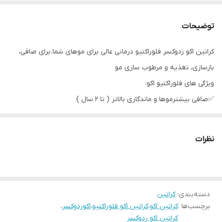
توضیحات
کراتین ا‌کو ردوکسر فلوراکتیو درمانی عالی برای موهای شما. برای صافی،
بازسازی، تغذیه و مرطوب سازی مو
ویژگی های فلوراکتیو اکو:
✅️صافی بیشترموها و ماندگاری بالاتر ( تا 2 سال )
✅️100٪ موخوره را از بین می برد
✅️هیدراتاسیون و تغذیه مولوکولی
نظرات
✅️ترمیم فیبر مو.
✅️کوتیکول ها مهر و موم شده با درخشش بسیار زیاد
✅️رنگ های نارنجی و مایل به زرد مو بور را خنثی می کند
دسته‌بندی
:
کراتین
✅️مخصوص موهای طبیعی و رنگ شده
برچسب‌ها :
کراتین اکو
،
کراتین اکو فلوراکتیو
،
اکوردوکسر
،
✅️با قابلیت ترکیب با فورس تراپی برای استفاده برای موهای دکلره شده و
کراتین اکو ردوکسر