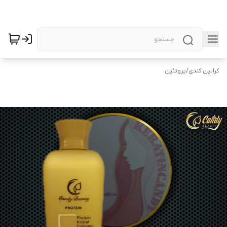
کراتین کندی
/
پروتئین