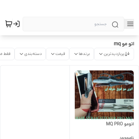
اتو مو mq
پربازدیدترین
برندها
قیمت
دسته‌بندی
فقط م
اتومو MQ PRO
ناموجود