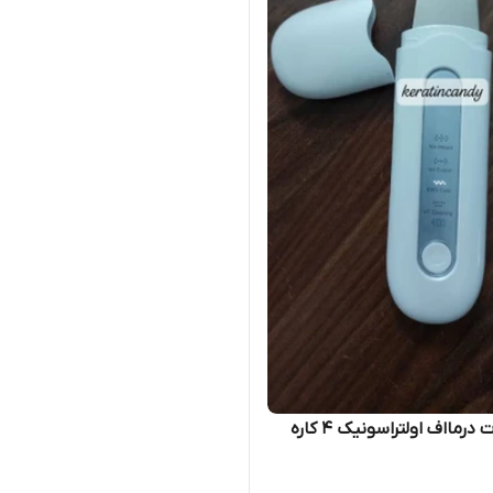
رمااف اولتراسونیک ۴ کاره