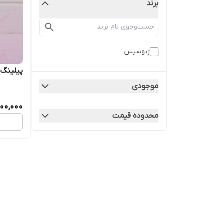
برند
ژنوسیس
پیلینگ
موجودی
900,000
محدوده قیمت