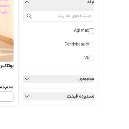
برند
Agi max
Candybeauty
Vk
بوتاکس
موجودی
100,000
محدوده قیمت