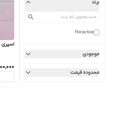
برند
Floractive
اسپری ب
موجودی
500,000
محدوده قیمت