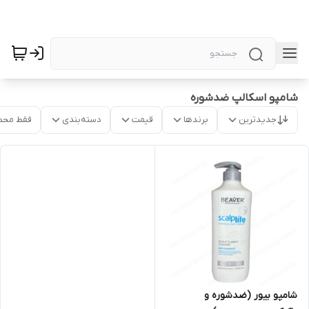
شامپو اسکالپ ضدشوره
جدیدترین
برندها
قیمت
دسته‌بندی
فقط محص
شامپو بیور (ضدشوره و