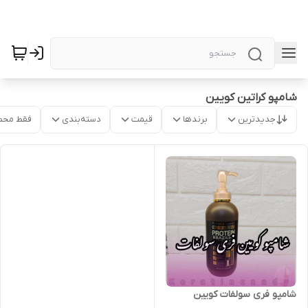
شامپو کراتین کویین
جدیدترین
برندها
قیمت
دسته‌بندی
فقط محص
شامپو فری سولفات کویین