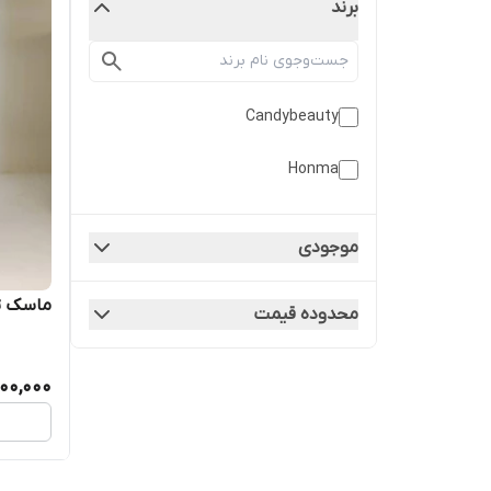
برند
Candybeauty
Honma
موجودی
ماسک تث
محدوده قیمت
00,000