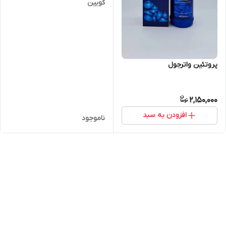
کویین
پروتئین واترجول
2,150,000
افزودن به سبد
ناموجود