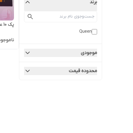
برند
پک ۱۰ عددی ویال مو کراتین کویین
Queen
ناموجود
موجودی
محدوده قیمت