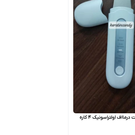
رمااف اولتراسونیک ۴ کاره