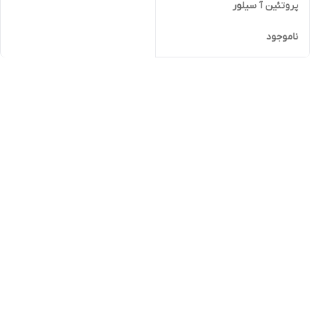
پروتئین آ سیلور
ناموجود