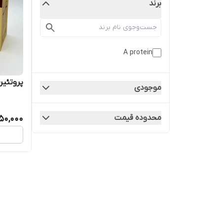
برند
A protein
پروتئین 
موجودی
محدوده قیمت
50,000