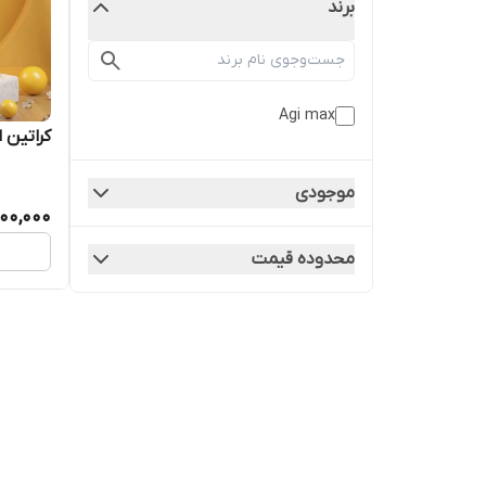
برند
Agi max
کراتین
موجودی
800,000
محدوده قیمت