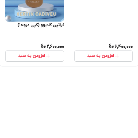
کراتین کادیوو (کپی درجه۱)
2,600,000
6,400,000
افزودن به سبد
افزودن به سبد