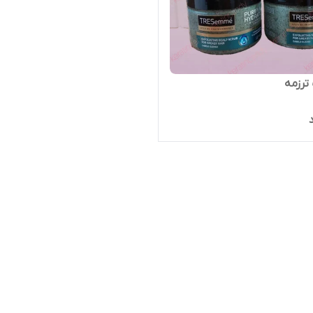
ترزمه