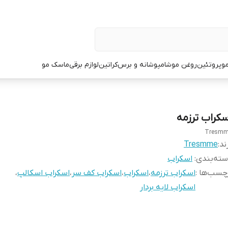
و
پروتئین
روغن مو
شامپو
شانه و برس
کراتین
لوازم برقی
ماسک مو
سکراب ترزمه
Tresm
ند:
Tresmme
ته‌بندی
:
اسکراب
چسب‌ها :
اسکراب ترزمه
،
اسکراب
،
اسکراب کف سر
،
اسکراب اسکالپ
،
اسکراب لایه بردار