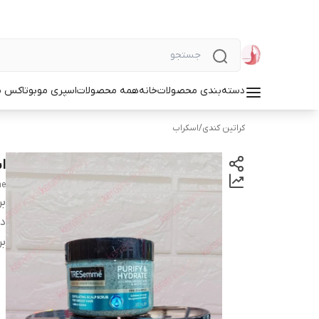
دسته‌بندی محصولات
خانه
همه محصولات
اسپری مو
بوتاکس م
کراتین کندی
/
اسکراب
ا
me
بر
دس
بر