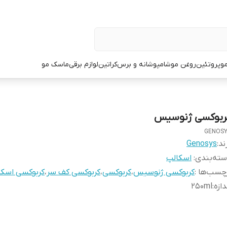
و
پروتئین
روغن مو
شامپو
شانه و برس
کراتین
لوازم برقی
ماسک مو
ربوکسی ژنوسیس
GENOS
ند:
Genosys
ته‌بندی
:
اسکالپ
چسب‌ها :
کربوکسی ژنوسیس
،
کربوکسی
،
کربوکسی کف سر
،
کربوکسی اسکا
دازه
:
۲۵۰ml