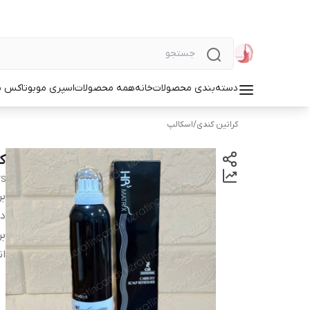
دسته‌بندی محصولات
خانه
همه محصولات
اسپری مو
بوتاکس م
کراتین کندی
/
اسکالپ
ک
YS
بر
دس
بر
ان