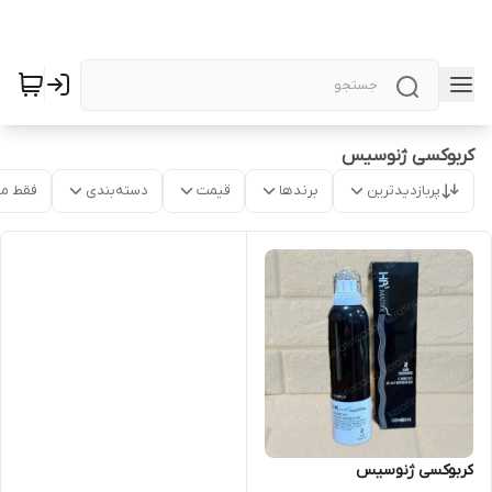
کربوکسی ژنوسیس
پربازدیدترین
برندها
قیمت
دسته‌بندی
فقط م
کربوکسی ژنوسیس