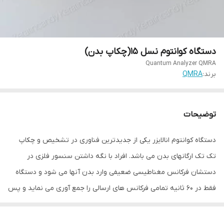
دستگاه کوانتوم نسل ۱۵(چکاپ بدن)
Quantum Analyzer QMRA
برند:
QMRA
توضیحات
دستگاه کوانتوم انالایزر یکی از جدیدترین فناوری در تشخیص و چکاپ
تک تک ارگانهای بدن می باشد. افراد با نگه داشتن سنسور فلزی در
دستشان فرکانس مغناطیسی ضعیفی وارد بدن آنها می شود و دستگاه
فقط در 60 ثانیه تمامی فرکانس های ارسالی را جمع آوری می نماید و پس
از بررسی فرکانسها توسط پردازنده ها، خروجی خود را در قالب 49 گزارش از
ارگانهای بدن، بیماریها، ویتامینها و تغذیه اعلام می نماید.