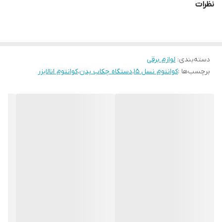
نظرات
بررسی و چکاپ سلامت بدن با دستگاه کوانتوم آنالایزر بدن به روش کاملا
غیرتهاجمی و فقط با امواج مغناطیسی صورت میگیرد. بنابراین شما
هیچگونه نگرانی بابت آسیب دیدن بدن خود نخواهید بود.
دسته‌بندی
:
لوازم برقی
• چکاپ بدن کاملا غیرتهاجمی و سریع
برچسب‌ها :
کوانتوم نسل ۱۵
،
دستگاه چکاب بدن
،
کوانتوم انالایزر
• دقت دستگاه در حدود ۸۵ تا ۹۵ درصد
• ۳ حالت جهت گرفتن تست
• تشخیص ۴۹ عضو و ارگان بدن
اندام ها و فاکتورهای زیستی که توسط دستگاه کوانتوم آنالایزر بررسی می
گردند:
قلب و عروق، مغز و عروق / دستگاه گوارش / کلیه و مجاری ادراری / ریه
و دستگاه تنفسی / مغز و اعصاب / استخوان و چگالی مواد معدنی در آن
/ قند و چربی خون / کیفیت فیزیکی بدن / سنجش مقدار مواد حیاتی /
عناصر سنگین و سمی / سیستم غدد درون‌ریز / سیستم ایمنی بدن /
اندام های تناسلی / میزان کوآنزیم / پوست / چاقی / ویتامین‌ها