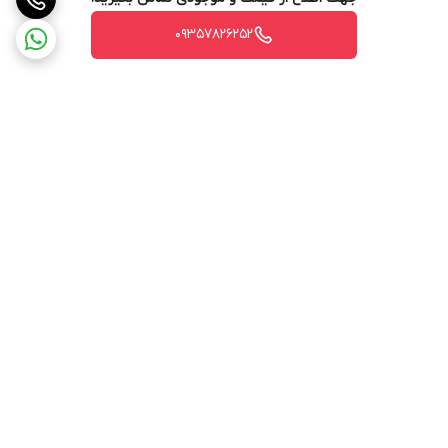
09357826252
برگشت به بالا
پشتیبانی ۲۴ ساعته
ضمانت اصالت کالا