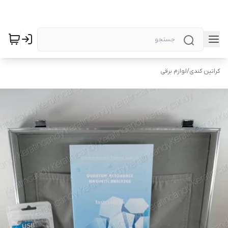
کراتین کندی
/
لوازم برقی