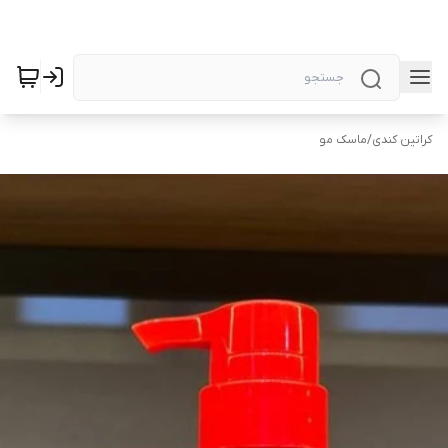
کراتین کندی
/
ماسک مو