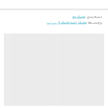
• ایجاد موهای براق و ابریشمی
• تقویت کننده ساقه ضعیف
دسته‌بندی
:
ماسک مو
• آبرسان و پروتئین رسان عمقی
برچسب‌ها :
ماسک پاستا
،
ماسک ال پی پی
• ویتامینه مو
• فاقد سولفات، پارابن، الکل مضر
• دارای PH 4.5
•۹۰۰ میل
• محصول کشور ایتالیا