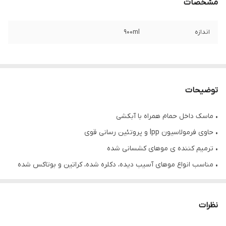
مشخصات
اندازه
900ml
توضیحات
• ماسک داخل حمام همراه با آبکشی
• حاوی فرمولاسیون lpp و‌ پروتئین رسانی قوی
• ترمیم کننده ی موهای کشسانی شده
• مناسب انواع موهای آسیب دیده، دکلره شده، کراتین و بوتاکس شده
• احیا کننده مو بعد از آسیب رنگ
• کم کننده گره و پیچیدگی مو
نظرات
• ایجاد تعادل رطوبت