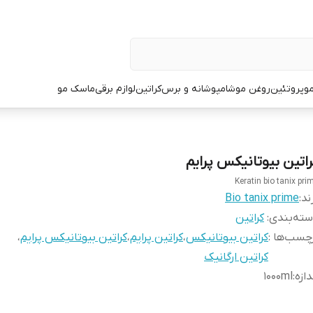
و
پروتئین
روغن مو
شامپو
شانه و برس
کراتین
لوازم برقی
ماسک مو
راتین بیوتانیکس پرایم
Keratin bio tanix pri
ند:
Bio tanix prime
ته‌بندی
:
کراتین
چسب‌ها :
کراتین بیوتانیکس
،
کراتین پرایم
،
کراتین بیوتانیکس پرایم
،
کراتین ارگانیک
دازه
:
1000ml