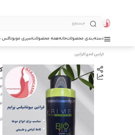
دسته‌بندی محصولات
خانه
همه محصولات
اسپری مو
بوتاکس م
کراتین کندی
/
کراتین
ک
me
بر
دس
بر
ان