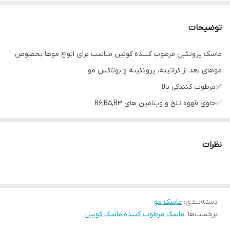
توضیحات
ماسک پروتئین مرطوب کننده کوئین مناسب برای انواع موها بخصوص
موهای بعد از کراتینه، پروتئینه و بوتاکس مو
✅️مرطوب کنندگی بالا
✅️حاوی قهوه تلخ و ویتامین های B6,B5,B3
✅️نرم کننده و درخشان کننده
نحوه استفاده:
نظرات
ماسک را متناسب با اندازه مو به ساقه مو از بالا و به پایین ماساژ دهید.
بعد از ۳ الی ۵ دقیقه به اندازه ۶۰ درصد موها را آبکشی کنید.
دسته‌بندی
:
ماسک مو
برچسب‌ها :
ماسک مرطوب کننده
،
ماسک کویین