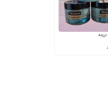
ترزمه